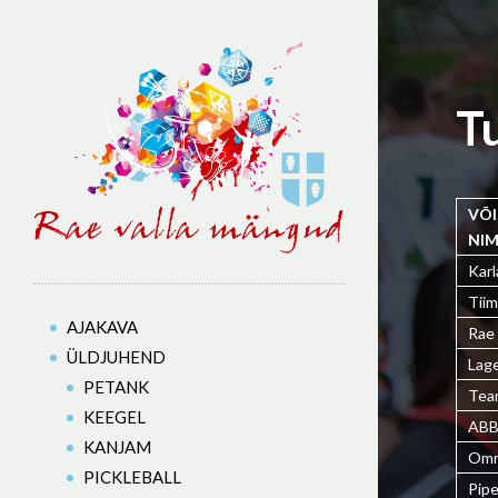
T
VÕ
NIM
Karl
Tiim
AJAKAVA
Rae 
ÜLDJUHEND
Lag
PETANK
Tea
KEEGEL
AB
KANJAM
Omn
PICKLEBALL
Pipe