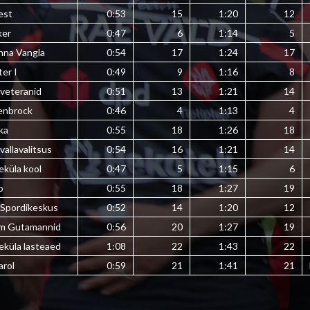
est
0:53
15
1:20
12
ker
0:47
6
1:14
5
inna Vangla
0:54
17
1:24
17
er I
0:49
9
1:16
8
veteranid
0:51
13
1:21
14
enbrock
0:46
4
1:13
4
ka
0:55
18
1:26
18
vallavalitsus
0:54
16
1:21
14
eküla kool
0:47
5
1:15
6
o
0:55
18
1:27
19
 Spordikeskus
0:52
14
1:20
12
m Gutamannid
0:56
20
1:27
19
eküla lasteaed
1:08
22
1:43
22
arol
0:59
21
1:41
21