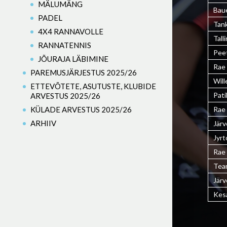
MÄLUMÄNG
Bau
PADEL
Tan
4X4 RANNAVOLLE
Tall
RANNATENNIS
Peet
JÕURAJA LÄBIMINE
Rae 
PAREMUSJÄRJESTUS 2025/26
Will
ETTEVÕTETE, ASUTUSTE, KLUBIDE
Pati
ARVESTUS 2025/26
KÜLADE ARVESTUS 2025/26
Rae 
ARHIIV
Järv
Jyrt
Rae
Tea
Järv
Kes