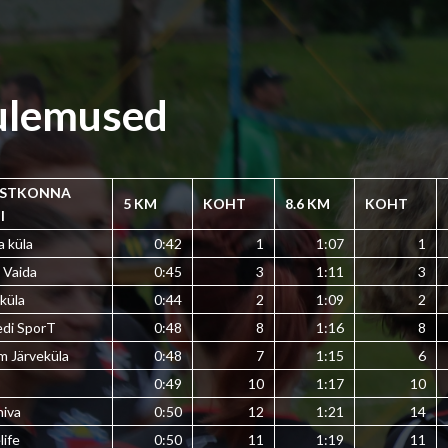
ulemused
ISTKONNA
5 KM
KOHT
8.6 KM
KOHT
I
a küla
0:42
1
1:07
1
 Vaida
0:45
3
1:11
3
küla
0:44
2
1:09
2
edi SporT
0:48
8
1:16
8
m Järveküla
0:48
7
1:15
6
B
0:49
10
1:17
10
iva
0:50
12
1:21
14
life
0:50
11
1:19
11