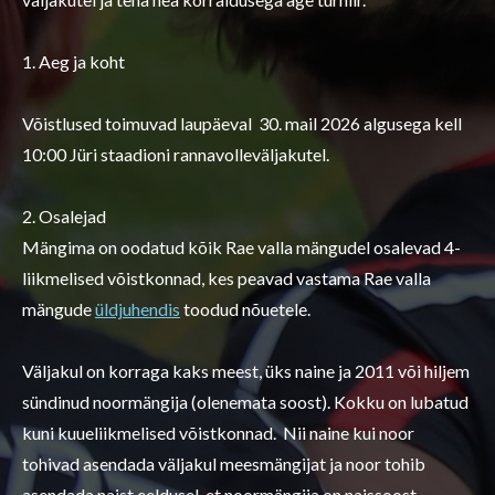
1. Aeg ja koht
Võistlused toimuvad laupäeval 30. mail 2026 algusega kell
10:00 Jüri staadioni rannavolleväljakutel.
2. Osalejad
Mängima on oodatud kõik Rae valla mängudel osalevad 4-
liikmelised võistkonnad, kes peavad vastama Rae valla
mängude
üldjuhendis
toodud nõuetele.
Väljakul on korraga kaks meest, üks naine ja 2011 või hiljem
sündinud noormängija (olenemata soost). Kokku on lubatud
kuni kuueliikmelised võistkonnad. Nii naine kui noor
tohivad asendada väljakul meesmängijat ja noor tohib
asendada naist eeldusel, et noormängija on naissoost.