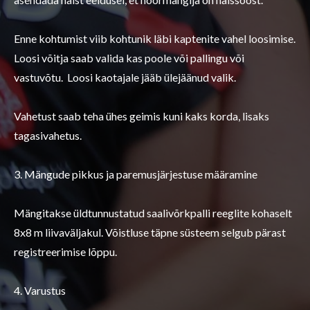
Enne kohtumist viib kohtunik läbi kaptenite vahel loosimise.
Loosi võitja saab valida kas poole või pallingu või
vastuvõtu. Loosi kaotajale jääb ülejäänud valik.
Vahetust saab teha ühes geimis kuni kaks korda, lisaks
tagasivahetus.
3. Mängude pikkus ja paremusjärjestuse määramine
Mängitakse üldtunnustatud saalivõrkpalli reeglite kohaselt
8x8 m liivaväljakul. Võistluse täpne süsteem selgub pärast
registreerimise lõppu.
4. Varustus