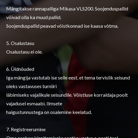
Mängitakse rannapalliga Mikasa VLS200. Soojenduspallid
võivad olla ka muud pallid.
Soojenduspallid peavad võistkonnad ise kaasa võtma.
5. Osalustasu
Osalustasu ei ole.
6. Üldnõuded
Iga mängija vastutab ise selle eest, et tema tervislik seisund
oleks vastavuses turniiri
läbimiseks vajalikule seisundile. Võistluse korraldaja poolt
vajadusel esmaabi. Ilmsete
haigustunnustega on osalemine keelatud.
7. Registreerumine
Oma osaluse kinnitamiseks saatke vastus e-posti teel