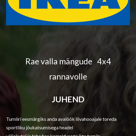
Rae valla mängude
4x4
rannavolle
JUHEND
Turniiri eesmärgiks anda avalöök liivahooajale toreda
sportliku jõukatsumisega headel
väljakutel ja teha hea korraldusega äge turniir.