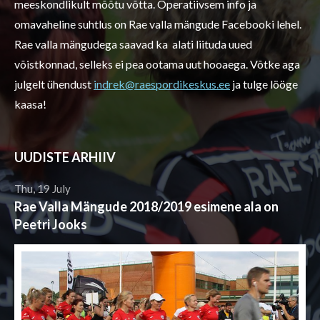
meeskondlikult mõõtu võtta. Operatiivsem info ja
omavaheline suhtlus on Rae valla mängude Facebooki lehel.
Rae valla mängudega saavad ka alati liituda uued
võistkonnad, selleks ei pea ootama uut hooaega. Võtke aga
julgelt ühendust
indrek@raespordikeskus.ee
ja tulge lööge
kaasa!
UUDISTE ARHIIV
Thu, 19 July
Rae Valla Mängude 2018/2019 esimene ala on
Peetri Jooks