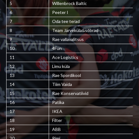
5
Willenbrock Baltic
6
Peeter I
7
Oda tee terad
8
Team Järveküla&sõbrad
9
Rae vallavalitsus
10
4Fun
11
Ace Logistics
12
Limu küla
13
Rae Spordikool
14
Tiim Vaida
15
Rae Konservatiivid
16
Patika
17
IKEA
18
Filter
19
ABB
20
Rimi