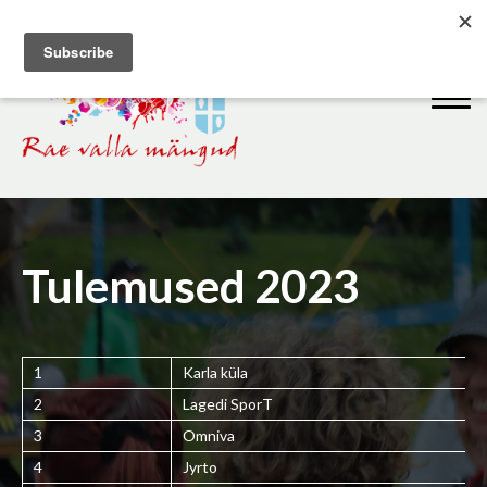
Tulemused 2023
1
Karla küla
2
Lagedi SporT
3
Omniva
4
Jyrto