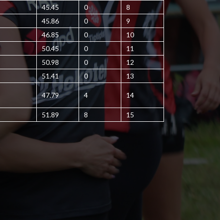
45.45
0
8
45.86
0
9
46.85
0
10
50.45
0
11
50.98
0
12
51.41
0
13
47.79
4
14
51.89
8
15