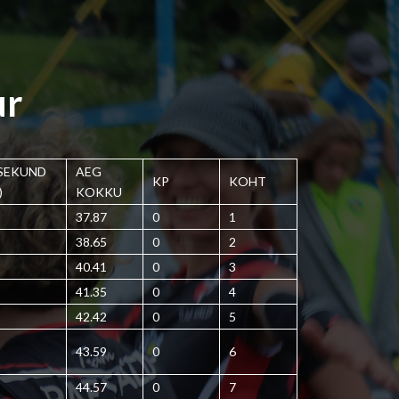
ur
 SEKUND
AEG
KP
KOHT
)
KOKKU
37.87
0
1
38.65
0
2
40.41
0
3
41.35
0
4
42.42
0
5
43.59
0
6
44.57
0
7