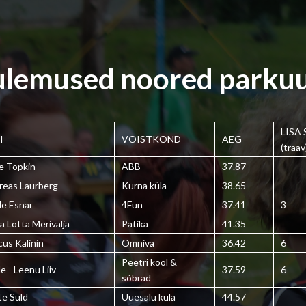
ulemused noored parku
LISA
I
VÕISTKOND
AEG
(traav
e Topkin
ABB
37.87
reas Laurberg
Kurna küla
38.65
le Esnar
4Fun
37.41
3
a Lotta Merivälja
Patika
41.35
us Kalinin
Omniva
36.42
6
Peetri kool &
e - Leenu Liiv
37.59
6
sõbrad
te Süld
Uuesalu küla
44.57