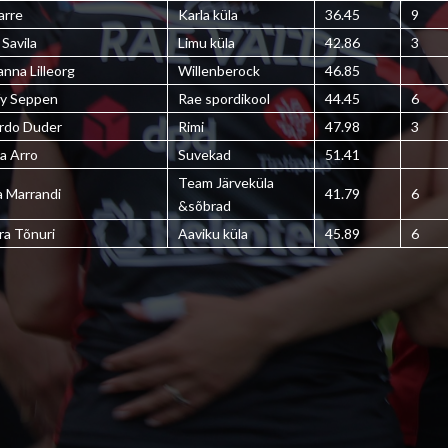
Tarre
Karla küla
36.45
9
 Savila
Limu küla
42.86
3
anna Lilleorg
Willenberock
46.85
fy Seppen
Rae spordikool
44.45
6
ardo Duder
Rimi
47.98
3
a Arro
Suvekad
51.41
Team Järveküla
a Marrandi
41.79
6
&sõbrad
ra Tõnuri
Aaviku küla
45.89
6