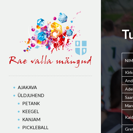
T
NIM
Kirk
And
AJAKAVA
Ade
ÜLDJUHEND
Saar
PETANK
Marc
KEEGEL
Kaid
KANJAM
PICKLEBALL
Gre