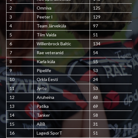
2
Omniva
125
3
Peeter I
129
4
Team Järveküla
97
5
Tiim Vaida
51
6
Willenbrock Baltic
134
7
Rae veteranid
54
8
Karla küla
55
9
Pipelife
53
10
Orkla Eesti
24
11
Jyrto
53
12
Aruheina
68
13
Patika
69
14
Tanker
58
15
ABB
31
16
Lagedi SporT
51