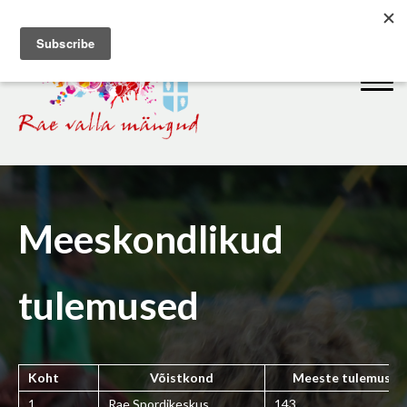
Meeskondlikud
tulemused
Koht
Võistkond
Meeste tulemus
1
Rae Spordikeskus
143