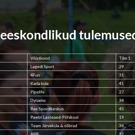
eeskondlikud tulemuse
Võistkond
Tiim 1
Lagedi Sport
29
4Fun
31
Karla küla
41
Pipelife
27
Dynamo
34
Rae Spordikeskus
45
Peetri Lasteaed-Põhikool
19
Team Järveküla & sõbrad
36
ABB
32