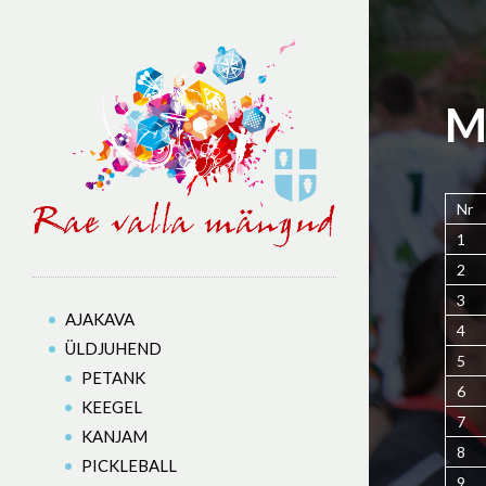
M
Nr
1
2
3
AJAKAVA
4
ÜLDJUHEND
5
PETANK
6
KEEGEL
7
KANJAM
8
PICKLEBALL
9