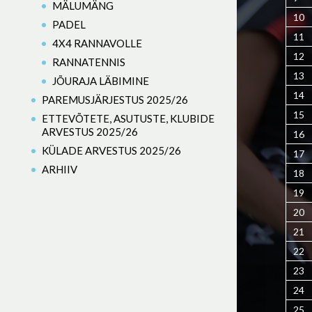
MÄLUMÄNG
10
PADEL
11
4X4 RANNAVOLLE
12
RANNATENNIS
13
JÕURAJA LÄBIMINE
14
PAREMUSJÄRJESTUS 2025/26
15
ETTEVÕTETE, ASUTUSTE, KLUBIDE
ARVESTUS 2025/26
16
KÜLADE ARVESTUS 2025/26
17
ARHIIV
18
19
20
21
22
23
24
25