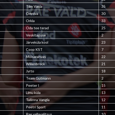
Tiim Vaida
35
Omniva
30
Orkla
33
Oda tee terad
25
Veskitaguse
2
Järveküla kool
23
Coop KST
7
Mõisarahvas
22
Willenbrock
21
Jyrto
18
Team Gutmann
2
Peeter I
15
Limu küla
13
Tallinna Vangla
12
Peetri Sport
11
Rae vallavalitsus
10