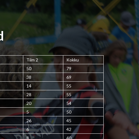
d
Tiim 2
Kokku
50
79
38
69
14
55
28
55
20
54
5
50
26
45
6
42
8
40