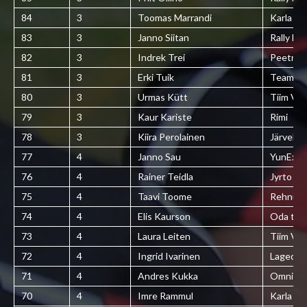
84
3
Toomas Marrandi
Karla kül
83
3
Janno Siitan
Rally Es
82
3
Indrek Trei
Peetri S
81
3
Erki Tuik
Team Jä
80
3
Urmas Kütt
Tiim Vai
79
3
Kaur Kariste
Rimi
78
3
Kiira Perolainen
Järvekül
77
4
Janno Sau
YunExpre
76
4
Rainer Teidla
Jyrto
75
4
Taavi Toome
Rehnut
74
4
Elis Kaurson
Oda tee
73
4
Laura Leiten
Tiim Vai
72
4
Ingrid Ivarinen
Lagedi 
71
4
Andres Kukka
Omniva
70
4
Imre Rammul
Karla kül