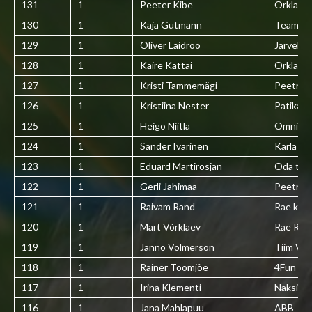
131
1
Peeter Kibe
Orkla Ee
130
1
Kaja Gutmann
Team G
129
1
Oliver Laidroo
Järvekül
128
1
Kaire Kattai
Orkla Ee
127
1
Kristi Tammemägi
Peetri S
126
1
Kristiina Nester
Patika
125
1
Heigo Niitla
Omniva
124
1
Sander Ivarinen
Karla kül
123
1
Eduard Martirosjan
Oda tee
122
1
Gerli Jahimaa
Peetri L
121
1
Raivam Rand
Rae küla
120
1
Mart Võrklaev
Rae Ref
119
1
Janno Volmerson
Tiim Vai
118
1
Rainer Toomjõe
4Fun
117
1
Irina Klementi
Naksitral
116
1
Jana Mahlapuu
ABB