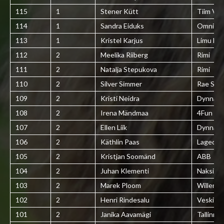
115
1
Stener Kütt
Tiim Vai
114
1
Sandra Eiduks
Omniva
113
1
Kristel Karjus
Limu kül
112
2
Meelika Riiberg
Rimi
111
2
Natalja Stepukova
Rimi
110
2
Silver Simmer
Rae Spo
109
2
Kristi Neidra
Dynnam
108
2
Irena Mändmaa
4Fun
107
2
Ellen Liik
Dynnam
106
2
Käthlin Paas
Lagedi 
105
2
Kristjan Soomänd
ABB
104
2
Juhan Klementi
Naksitral
103
2
Marek Ploom
Willenbr
102
2
Henri Rindesalu
Veskita
101
2
Janika Aavamägi
Tallinna