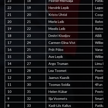
23
18
Peeter Merivälja
Patika
22
19
Hendrik Lepik
Lagedi 
21
20
Kristo Ühtid
Coop K
20
21
Merle Leib
Rehnut
19
22
Meelis Leib
Rehnut
18
23
Dmitri Kiseljov
ABB
17
24
Carmen-Elina Vist
Willenbr
16
25
Priit Põbo
Vana-Jär
15
26
Ave Lepik
Willenbr
14
27
Argo Truman
Limu kül
13
28
Lea Toomet
Peetri S
12
29
Jaanus Kaasik
Pipelife
11
30
Toomas Soidla
4Fun
10
31
Helen Kübar
Peeter I
9
32
Ilja Voomets
Smarten 
8
33
Kadi-Liis Kallus
Patika