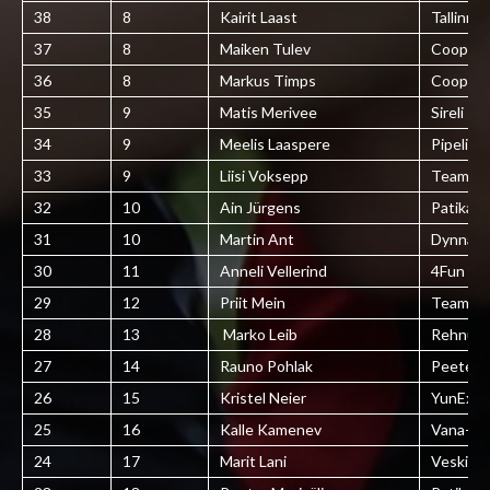
38
8
Kairit Laast
Tallinna
37
8
Maiken Tulev
Coop K
36
8
Markus Timps
Coop K
35
9
Matis Merivee
Sireli sõ
34
9
Meelis Laaspere
Pipelife
33
9
Liisi Voksepp
Team Jä
32
10
Ain Jürgens
Patika
31
10
Martin Ant
Dynnam
30
11
Anneli Vellerind
4Fun
29
12
Priit Mein
Team Jä
28
13
Marko Leib
Rehnut
27
14
Rauno Pohlak
Peeter I
26
15
Kristel Neier
YunExpre
25
16
Kalle Kamenev
Vana-Jär
24
17
Marit Lani
Veskita