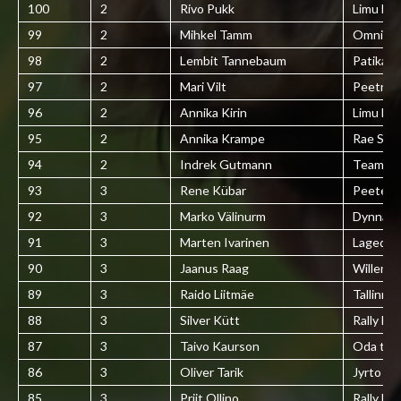
100
2
Rivo Pukk
Limu kül
99
2
Mihkel Tamm
Omniva
98
2
Lembit Tannebaum
Patika
97
2
Mari Vilt
Peetri L
96
2
Annika Kirin
Limu kül
95
2
Annika Krampe
Rae Spo
94
2
Indrek Gutmann
Team G
93
3
Rene Kübar
Peeter I
92
3
Marko Välinurm
Dynnam
91
3
Marten Ivarinen
Lagedi 
90
3
Jaanus Raag
Willenbr
89
3
Raido Liitmäe
Tallinna
88
3
Silver Kütt
Rally Es
87
3
Taivo Kaurson
Oda tee
86
3
Oliver Tarik
Jyrto
85
3
Priit Ollino
Rally Es