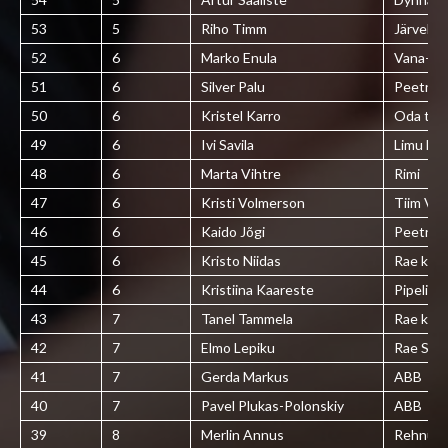
53
5
Riho Timm
Järvekül
52
6
Marko Enula
Vana-Jär
51
6
Silver Palu
Peetri L
50
6
Kristel Karro
Oda tee
49
6
Ivi Savila
Limu kül
48
6
Marta Vihtre
Rimi
47
6
Kristi Volmerson
Tiim Vai
46
6
Kaido Jõgi
Peetri S
45
6
Kristo Niidas
Rae küla
44
6
Kristiina Kaareste
Pipelife
43
7
Tanel Tammela
Rae küla
42
7
Elmo Lepiku
Rae Spo
41
7
Gerda Markus
ABB
40
7
Pavel Plukas-Polonskiy
ABB
39
8
Merlin Annus
Rehnut