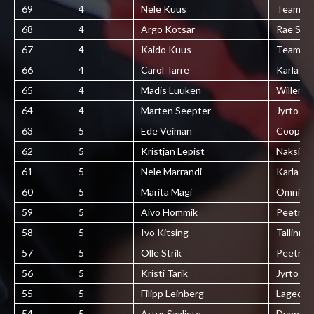
69
4
Nele Kuus
Team Jä
68
4
Argo Kotsar
Rae Spo
67
4
Kaido Kuus
Team Jä
66
4
Carol Tarre
Karla kül
65
4
Madis Luuken
Willenbr
64
4
Marten Seepter
Jyrto
63
5
Ede Veiman
Coop K
62
5
Kristjan Lepist
Naksitral
61
5
Nele Marrandi
Karla kül
60
5
Marita Mägi
Omniva
59
5
Aivo Hommik
Peetri L
58
5
Ivo Kitsing
Tallinna
57
5
Olle Strik
Peetri S
56
5
Kristi Tarik
Jyrto
55
5
Filipp Leinberg
Lagedi 
54
5
Artur Saaliste
Dynnam