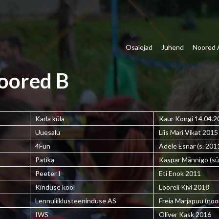
Osalejad
Juhend
Noored 
oored B
Karla küla
Kaur Kongi 14.04.2
Uuesalu
Liis Mari Vikat 2015
4Fun
Adele Esnar (s. 201
Patika
Kaspar Männigo (sü
Peeter I
Eti Enok 2011
Kinduse kool
Looreli Kivi 2018
Lennuliiklusteeninduse AS
Freia Marjapuu (noo
IWS
Oliver Kask 2016