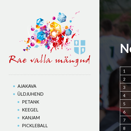
N
1
2
AJAKAVA
3
ÜLDJUHEND
4
PETANK
5
KEEGEL
6
KANJAM
7
PICKLEBALL
8