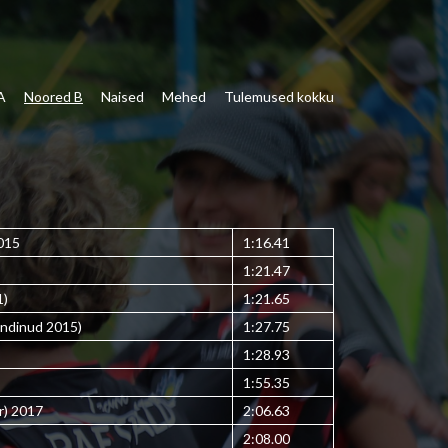
A
Noored B
Naised
Mehed
Tulemused kokku
015
1:16.41
1:21.47
1)
1:21.65
ndinud 2015)
1:27.75
1:28.93
1:55.35
r) 2017
2:06.63
2:08.00