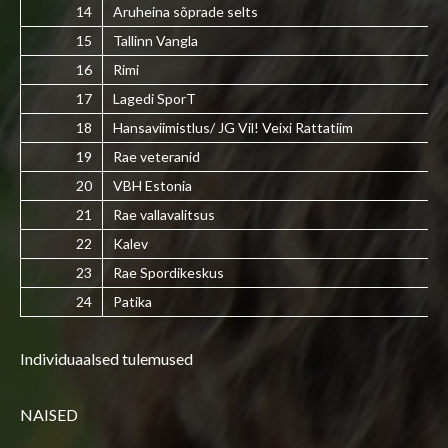
14
Aruheina sõprade selts
15
Tallinn Vangla
16
Rimi
17
Lagedi SporT
18
Hansaviimistlus/ JG Vil! Veixi Rattatiim
19
Rae veteranid
20
VBH Estonia
21
Rae vallavalitsus
22
Kalev
23
Rae Spordikeskus
24
Patika
Individuaalsed tulemused
NAISED