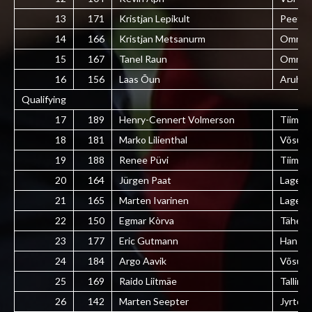
13
171
Kristjan Lepikult
Peetri
14
166
Kristjan Metsanurm
Omniv
15
167
Tanel Raun
Omniv
16
156
Laas Õun
Aruhei
Qualifying
17
189
Henry-Cennert Volmerson
Tiim Va
18
181
Marko Lilienthal
Võsuke
19
188
Renee Püvi
Tiim Va
20
164
Jürgen Paat
Lagedi
21
165
Marten Ivarinen
Lagedi
22
150
Egmar Kòrva
Tähed
23
177
Eric Gutmann
Hansavi
24
184
Argo Aavik
Võsuke
25
169
Raido Liitmäe
Tallinn
26
142
Marten Seepter
Jyrto