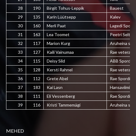
28
190
Birgit Tohus-Leppik
Bauest
29
135
Karin Lüütsepp
Kalev
30
160
Merli Paat
Lagedi SporT
31
163
Lea Toomet
Peetri Selts
32
117
Marion Kurg
Aruheina sõpr
33
127
Kaili Vainumaa
Rae veterani
34
115
Deisy Sild
ABB Spordikl
35
128
Kersti Rahnel
Rae veterani
36
112
Grete Abel
Rae Spordike
37
183
Kai Lasn
Hansaviimistl
38
111
Eli Vessenberg
Rae Spordike
39
116
Kristi Tammemägi
Aruheina sõpr
MEHED