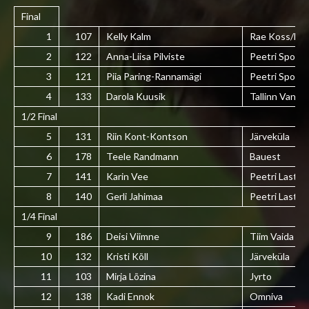
Final
1
107
Kelly Kalm
Rae Koss/Han
2
122
Anna-Liisa Pilviste
Peetri Sport
3
121
Piia Paring-Rannamägi
Peetri Sport
4
133
Darola Kuusik
Tallinn Vangla
1/2 Final
5
131
Riin Kont-Kontson
Järveküla
6
178
Teele Randmann
Bauest
7
141
Karin Vee
Peetri Laste
8
140
Gerli Jahimaa
Peetri Laste
1/4 Final
9
186
Deisi Viimne
Tiim Vaida
10
132
Kristi Kõll
Järveküla
11
103
Mirja Lõzina
Jyrto
12
138
Kadi Ennok
Omniva