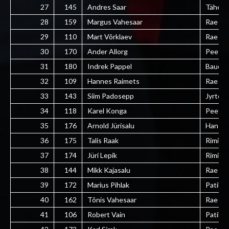
27
145
Andres Saar
Tähed
28
159
Margus Vahesaar
Rae ve
29
110
Mart Võrklaev
Rae val
30
170
Ander Allorg
Peetri
31
180
Indrek Pappel
Bauest
32
109
Hannes Raimets
Rae val
33
143
Siim Padosepp
Jyrto
34
118
Karel Konga
Peetri 
35
176
Arnold Jürisalu
Hansavi
36
175
Talis Raak
Rimi
37
174
Jüri Lepik
Rimi
38
144
Mikk Kajasalu
Rae Ko
39
172
Marius Pihlak
Patika
40
162
Tõnis Vahesaar
Rae ve
41
106
Robert Vain
Patika