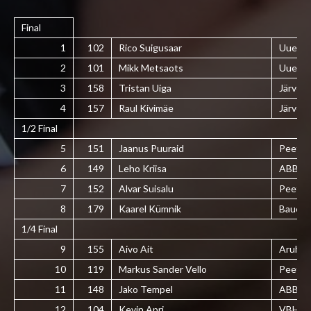
Final
1
102
Rico Suigusaar
Uuesal
2
101
Mikk Metsaots
Uuesal
3
158
Tristan Uiga
Järvekü
4
157
Raul Kivimäe
Järvekü
1/2 Final
5
151
Jaanus Puuraid
Peetri 
6
149
Leho Kriisa
ABB Sp
7
152
Alvar Suisalu
Peetri 
8
179
Kaarel Kümnik
Bauest
1/4 Final
9
155
Aivo Ait
Aruhei
10
119
Markus Sander Vello
Peetri 
11
148
Jako Tempel
ABB Sp
12
104
Kevin Apri
VBH Es