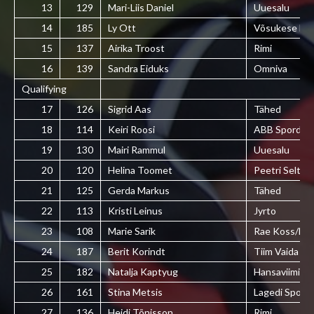
13
129
Mari-Liis Daniel
Uuesalu
14
185
Ly Ott
Võsukese La
15
137
Airika Troost
Rimi
16
139
Sandra Eiduks
Omniva
Qualifying
17
126
Sigrid Aas
Tähed
18
114
Keiri Roosi
ABB Spordikl
19
130
Mairi Rammul
Uuesalu
20
120
Helina Toomet
Peetri Selts
21
125
Gerda Markus
Tähed
22
113
Kristi Leinus
Jyrto
23
108
Marie Sarik
Rae Koss/Han
24
187
Berit Korindt
Tiim Vaida
25
182
Natalja Kaptyug
Hansaviimistl
26
161
Stina Metsis
Lagedi SporT
27
136
Heidi Tõnisson
Rimi