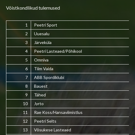
Võistkondlikud tulemused
1
Peetri Sport
2
Uuesalu
3
Järveküla
4
Peetri Lasteaed/Põhikool
5
Omniva
6
Tiim Vaida
7
ABB Spordiklubi
8
Bauest
9
Tähed
10
Jyrto
11
Rae Koss/Hansaviimistlus
12
Peetri Selts
13
Võsukese Lasteaed