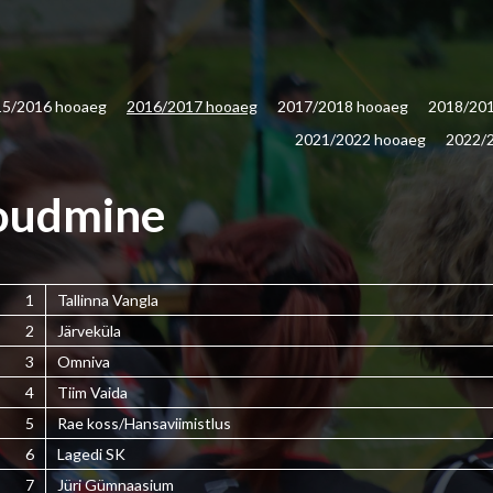
15/2016 hooaeg
2016/2017 hooaeg
2017/2018 hooaeg
2018/20
2021/2022 hooaeg
2022/
oudmine
1
Tallinna Vangla
2
Järveküla
3
Omniva
4
Tiim Vaida
5
Rae koss/Hansaviimistlus
6
Lagedi SK
7
Jüri Gümnaasium