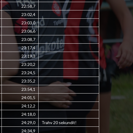
22:58,7
23:02,4
23:03,0
23:06,6
23:08,7
23:17,4
23:19,3
23:20,2
23:24,5
23:35,2
23:54,1
24:01,5
24:12,2
24:18,0
24:29,0
Trahv 20 sekundit!
24:34,9