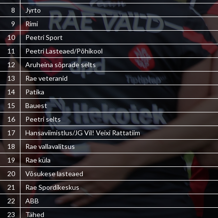
8
Jyrto
9
Rimi
10
Peetri Sport
11
Peetri Lasteaed/Põhikool
12
Aruheina sõprade selts
13
Rae veteranid
14
Patika
15
Bauest
16
Peetri selts
17
Hansaviimistlus/JG Vil! Veixi Rattatiim
18
Rae vallavalitsus
19
Rae küla
20
Võsukese lasteaed
21
Rae Spordikeskus
22
ABB
23
Tähed