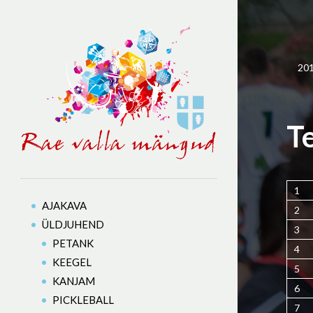
20
T
1
AJAKAVA
2
ÜLDJUHEND
3
PETANK
4
KEEGEL
5
KANJAM
6
PICKLEBALL
7