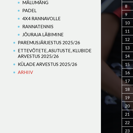
MÄLUMÄNG
8
PADEL
9
4X4 RANNAVOLLE
10
RANNATENNIS
11
JÕURAJA LÄBIMINE
12
PAREMUSJÄRJESTUS 2025/26
13
ETTEVÕTETE, ASUTUSTE, KLUBIDE
ARVESTUS 2025/26
14
KÜLADE ARVESTUS 2025/26
15
ARHIIV
16
17
18
19
20
21
22
23