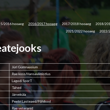
15/2016 hooaeg
2016/2017 hooaeg
2017/2018 hooaeg
2018/20
2021/2022 hooaeg
2022/
eatejooks
Jüri Gümnaasium
Rae koss/Hansaviimistlus
Lagedi SporT
Tähed
Järveküla
Peetri Lasteaed/Põhikool
Rae veteranid