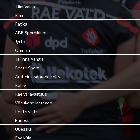
Tiim Vaida
Rimi
Patika
ABB Spordiklubi
Jyrto
Omniva
Tallinna Vangla
Peetri Sport
Aruheina sõprade selts
Kalev
Rae vallavalitsus
Võsukese lasteaed
Peetri selts
Bauest
Uuesalu
Rae küla