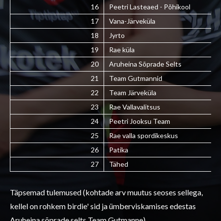
16
Peetri Lasteaed - Põhikool
17
Vana-Järveküla
18
Jyrto
19
Rae küla
20
Aruheina Sõprade Selts
21
Team Gutmannid
22
Team Järveküla
23
Rae Vallavalitsus
24
Peetri Jooksu Team
25
Rae valla spordikeskus
26
Patika
27
Tähed
Täpsemad tulemused (kohtade arv muutus seoses sellega,
kellel on rohkem birdie' sid ja ümberviskamises edestas
Aruheina sõprade selts Team Gutmanne)