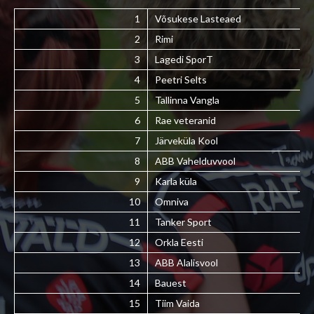
1
Võsukese Lasteaed
2
Rimi
3
Lagedi SporT
4
Peetri Selts
5
Tallinna Vangla
6
Rae veteranid
7
Järveküla Kool
8
ABB Vahelduvvool
9
Karla küla
10
Omniva
11
Tanker Sport
12
Orkla Eesti
13
ABB Alalisvool
14
Bauest
15
Tiim Vaida