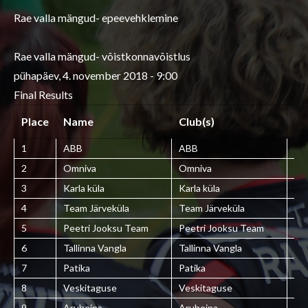
Rae valla mängud- epeevehklemine
Rae valla mängud- võistkonnavõistlus
pühapäev, 4. november 2018 - 9:00
Final Results
Place
Name
Club(s)
Co
1
ABB
ABB
ES
2
Omniva
Omniva
ES
3
Karla küla
Karla küla
ES
4
Team Järveküla
Team Järveküla
ES
5
Peetri Jooksu Team
Peetri Jooksu Team
ES
6
Tallinna Vangla
Tallinna Vangla
ES
7
Patika
Patika
ES
8
Veskitaguse
Veskitaguse
ES
9
Aruheina
Aruheina
ES