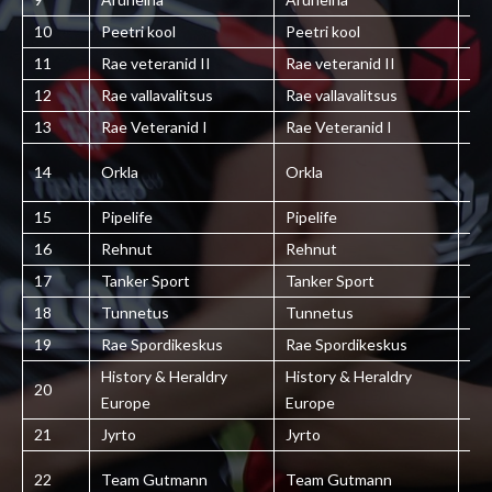
10
Peetri kool
Peetri kool
ES
11
Rae veteranid II
Rae veteranid II
ES
12
Rae vallavalitsus
Rae vallavalitsus
ES
13
Rae Veteranid I
Rae Veteranid I
ES
14
Orkla
Orkla
ES
15
Pipelife
Pipelife
ES
16
Rehnut
Rehnut
ES
17
Tanker Sport
Tanker Sport
ES
18
Tunnetus
Tunnetus
ES
19
Rae Spordikeskus
Rae Spordikeskus
ES
History & Heraldry
History & Heraldry
20
ES
Europe
Europe
21
Jyrto
Jyrto
ES
22
Team Gutmann
Team Gutmann
ES