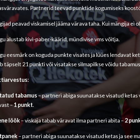
asväravates. Partnerid teevad punktide kogumiseks koostöö
jad peavad viskamisel jääma värava taha. Kui mängija ei ol
u alustab kivi-paber-käärid, mündivise vms võitja.
u eesmärk on koguda punkte visates ja lüües lendavat ket
b täpselt 21 punkti või visatakse silmapilkse võidu tabamus
tiarvestus:
tatud tabamus
– partneri abiga suunatakse visatud ketas v
vast –
1 punkt
.
ne löök
– viskaja tabab väravat ilma partneri abita –
2 punk
tpanek
– partneri abiga suunatakse visatud ketas ja see 