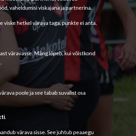
d, vaheldumisi viskajana ja partnerina.
e viske hetkel värava taga, punkte ei anta.
ast väravasse. Mäng lõpeb, kui võistkond
.
ärava poole ja see tabab suvalist osa
ti
.
maandub värava sisse. See juhtub peaaegu