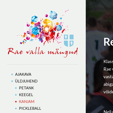
Re
Klass
Rae 
AJAKAVA
vast
ÜLDJUHEND
abiga
PETANK
võid
KEEGEL
KANJAM
PICKLEBALL
Neli