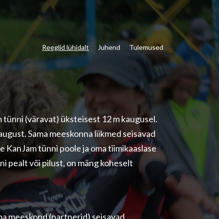
Reeglid lühidalt
Juhend
Tulemused
m tünni (väravat) üksteisest 12 m kaugusel.
kaugust. Sama meeskonna liikmed seisavad
e KanJam tünni poole ja oma tiimikaaslase
ni pealt või pilust, on mäng koheselt
ma meeskond (partnerid) seisavad