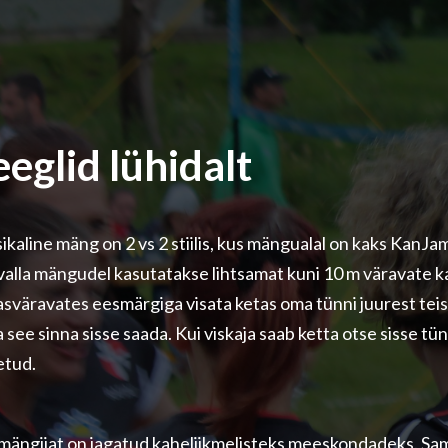
eglid lühidalt
ikaline mäng on 2 vs 2 stiilis, kus mängualal on kaks KanJa
valla mängudel kasutatakse lihtsamat kuni 10 m väravate 
asväravates eesmärgiga visata ketas oma tünni juurest teis
 see sinna sisse saada. Kui viskaja saab ketta otse sisse tün
etud.
 mängijat on jagatud kaheliikmelisteks meeskondadeks. Sa