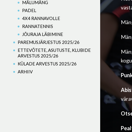
MÄLUMÄNG
vast
PADEL
4X4 RANNAVOLLE
Mängi
RANNATENNIS
JÕURAJA LÄBIMINE
Mäng
PAREMUSJÄRJESTUS 2025/26
ETTEVÕTETE, ASUTUSTE, KLUBIDE
Mäng
ARVESTUS 2025/26
kogu
KÜLADE ARVESTUS 2025/26
ARHIIV
Punk
Abis
vära
Otse
Peal