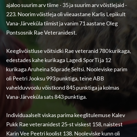
ajaloo suurim arv tiime - 35 ja suurim arv võistlejaid -
223. Noorim võistleja oli viieaastane Karlis Lepikult
Vana-Järveküla tiimist ja vanim 71 aastane Oleg
Pontsosnik Rae Veteranidest.
Keeglivõistluse võitsidki Rae veteranid 780 kurikaga,
edestades kahe kurikaga Lagedi SporTi ja 12
kurikaga Aruheina Sõprade Seltsi. Nooleviske parim
oli Peetri Jooksu 993 punktiga, teine ABB
vahelduvvoolu võistkond 845 punktiga ja kolmas
Vana-Järveküla sats 843 punktiga.
Individuaalselt viskas parima keeglitulemuse Kalev
Pukk Rae veteranidest 25-st viskest 158, naistest
Karin Vee Peetri koolist 138. Nooleviske kunn oli