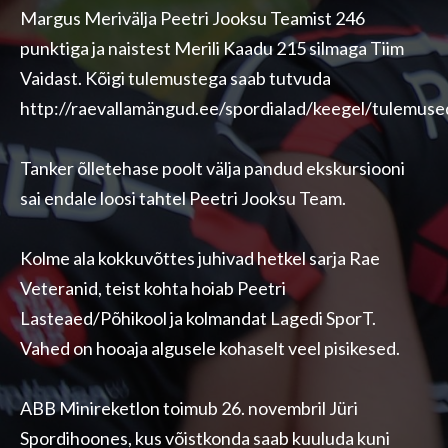
Margus Merivälja Peetri Jooksu Teamist 246
punktiga ja naistest Merili Kaadu 215 silmaga Tiim
Vaidast. Kõigi tulemustega saab tutvuda
http://raevallamängud.ee/spordialad/keegel/tulemuse
Tanker õlletehase poolt välja pandud ekskursiooni
sai endale loosi tahtel Peetri Jooksu Team.
Kolme ala kokkuvõttes juhivad hetkel sarja Rae
Veteranid, teist kohta hoiab Peetri
Lasteaed/Põhikool ja kolmandat Lagedi SporT.
Vahed on hooaja algusele kohaselt veel pisikesed.
ABB Minireketlon toimub 26. novembril Jüri
Spordihoones, kus võistkonda saab kuuluda kuni