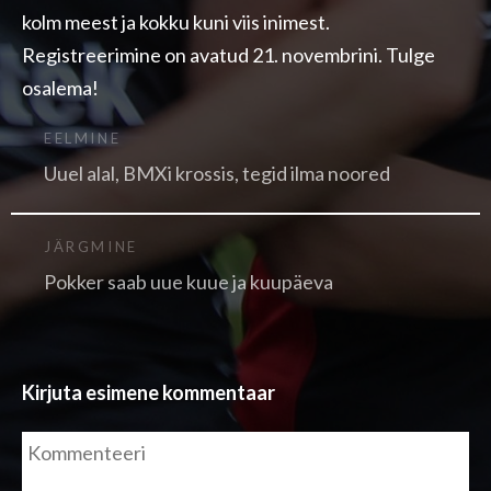
kolm meest ja kokku kuni viis inimest.
Registreerimine on avatud 21. novembrini. Tulge
osalema!
EELMINE
Uuel alal, BMXi krossis, tegid ilma noored
JÄRGMINE
Pokker saab uue kuue ja kuupäeva
Kirjuta esimene kommentaar