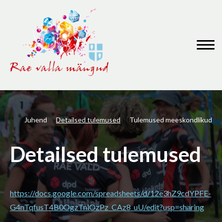
Juhend
Detailsed tulemused
Tulemused meeskondlikud
Detailsed tulemused
https://docs.google.com/spreadsheets/d/12e3hZ9cdYPFE-
G4nTqfusT4B0OgzTniOzPz_CAz8_uU/edit?usp=sharing