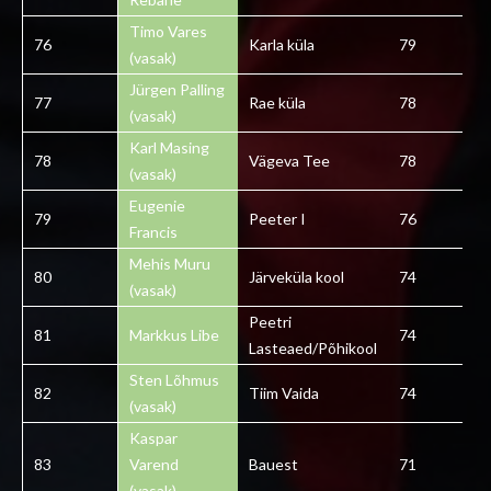
Timo Vares
76
Karla küla
79
(vasak)
Jürgen Palling
77
Rae küla
78
(vasak)
Karl Masing
78
Vägeva Tee
78
(vasak)
Eugenie
79
Peeter I
76
Francis
Mehis Muru
80
Järveküla kool
74
(vasak)
Peetri
81
Markkus Libe
74
Lasteaed/Põhikool
Sten Lõhmus
82
Tiim Vaida
74
(vasak)
Kaspar
83
Varend
Bauest
71
(vasak)