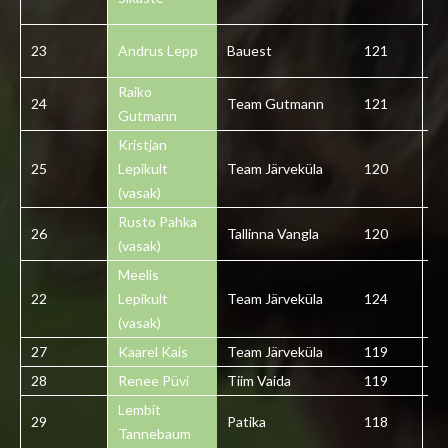
23
Andrus Lepp
Bauest
121
2
Raiko
24
Team Gutmann
121
2
Gutmann
Kristjan
25
Lepikult
Team Järveküla
120
2
(vasak)
Rusto Pahka
26
Tallinna Vangla
120
2
(vasak)
Meelis
22
Lepikult
Team Järveküla
124
2
(vasak)
27
Kaarel Kais
Team Järveküla
119
2
28
Renee Püvi
Tiim Vaida
119
2
Lembit
29
Patika
118
2
Tannebaum