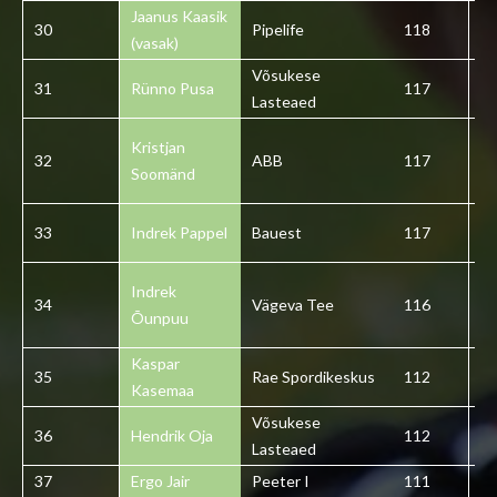
Jaanus Kaasik
30
Pipelife
118
3
(vasak)
Võsukese
31
Rünno Pusa
117
3
Lasteaed
Kristjan
32
ABB
117
3
Soomänd
33
Indrek Pappel
Bauest
117
3
Indrek
34
Vägeva Tee
116
3
Õunpuu
Kaspar
35
Rae Spordikeskus
112
3
Kasemaa
Võsukese
36
Hendrik Oja
112
3
Lasteaed
37
Ergo Jair
Peeter I
111
3