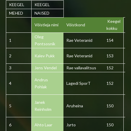
KEEGEL
KEEGEL
MEHED
NAISED
Keegel
Võistleja nimi
Võistkond
kokku
Oleg
1
Rae Veteranid
154
1
Pontsosnik
2
Kalev Pukk
Rae Veteranid
153
2
3
Jens Vendel
Rae vallavalitsus
152
3
Andrus
4
Lagedi SporT
152
4
Pohlak
Janek
5
Aruheina
150
5
Reinholm
6
Ahto Laar
Jyrto
150
6