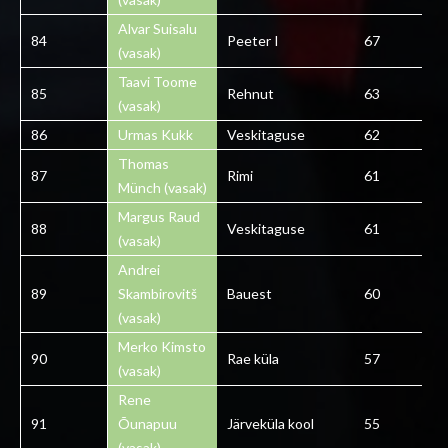
Alvar Suisalu
84
Peeter I
67
(vasak)
Taavi Toome
85
Rehnut
63
(vasak)
86
Urmas Kukk
Veskitaguse
62
Thomas
87
Rimi
61
Münch (vasak)
Margus Raud
88
Veskitaguse
61
(vasak)
Andrei
89
Skambirovitš
Bauest
60
(vasak)
Merko Kimsto
90
Rae küla
57
(vasak)
Rene
91
Õunapuu
Järveküla kool
55
(vasak)