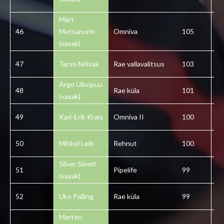
Märt
46
Metsanurm
Omniva
105
4
(vasak)
47
Tarvo Nõlvak
Rae vallavalitsus
103
4
Argo Uibopuu
48
Rae küla
101
4
(vasak)
49
Karl-Erik Krais
Omniva II
100
4
50
Mihkel Leib
Rehnut
100
5
Silver Siivelt
51
Pipelife
99
5
(vasak)
52
Uko Palling
Rae küla
99
5
Marten