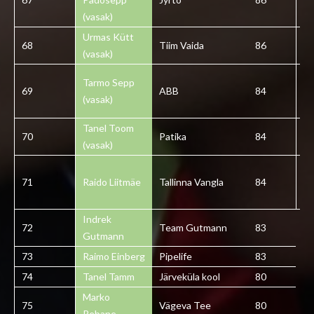
(vasak)
Urmas Kütt
68
Tiim Vaida
86
6
(vasak)
Tarmo Sepp
69
ABB
84
6
(vasak)
Tanel Toom
70
Patika
84
7
(vasak)
71
Raido Liitmäe
Tallinna Vangla
84
7
Indrek
72
Team Gutmann
83
Gutmann
73
Raimo Einberg
Pipelife
83
74
Tanel Tamm
Järveküla kool
80
Marko
75
Vägeva Tee
80
Rebane