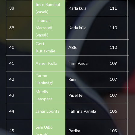
Imre Rammul
38
Karla küla
111
3
(vasak)
Toomas
39
Marrandi
Karla küla
110
3
(vasak)
Gert
40
ABB
110
4
Kuuskmäe
41
Asner Kolla
Tiim Vaida
109
4
Tarmo
42
Rimi
107
4
Hanimägi
Meelis
43
Pipelife
107
4
Laaspere
44
Janar Loorits
Tallinna Vangla
106
4
Siim Uibo
45
Patika
105
4
(vasak)