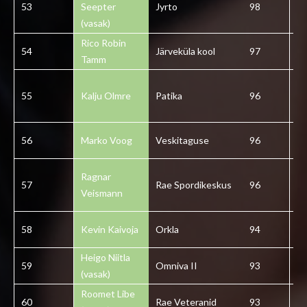
53
Seepter
Jyrto
98
5
(vasak)
Rico Robin
54
Järveküla kool
97
5
Tamm
55
Kalju Olmre
Patika
96
5
56
Marko Voog
Veskitaguse
96
5
Ragnar
57
Rae Spordikeskus
96
5
Veismann
58
Kevin Kaivoja
Orkla
94
5
Heigo Niitla
59
Omniva II
93
5
(vasak)
Roomet Libe
60
Rae Veteranid
93
6