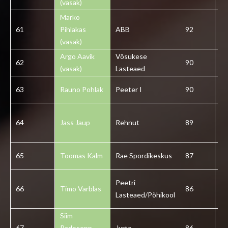
(vasak)
Marko
61
Pihlakas
ABB
92
6
(vasak)
Argo Aavik
Võsukese
62
90
6
(vasak)
Lasteaed
63
Rauno Pohlak
Peeter I
90
6
64
Jass Jaup
Rehnut
89
6
65
Toomas Kalm
Rae Spordikeskus
87
6
Peetri
66
Timo Varblas
86
6
Lasteaed/Põhikool
Siim
67
Padosepp
Jyrto
86
6