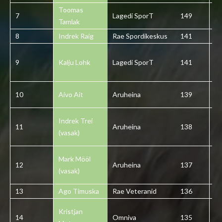
Toomas
7
Lagedi SporT
149
7
Tamlak
8
Indrek Raig
Rae Spordikeskus
141
8
9
Kalju Lohk
Lagedi SporT
141
9
10
Aivo Ait
Aruheina
139
1
Indrek Trei
11
Aruheina
138
1
(vasak)
Mark Mööl
12
Aruheina
137
1
(vasak)
13
Ago Timuska
Rae Veteranid
136
1
Kristjan
14
Omniva
135
1