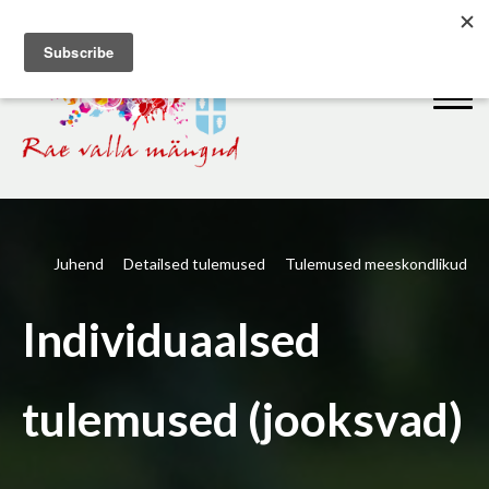
Juhend
Detailsed tulemused
Tulemused meeskondlikud
Individuaalsed
tulemused (jooksvad)