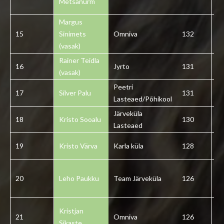
Metsanurm
Margus
15
Sinimets
Omniva
132
1
(vasak)
Rainer Teidla
16
Jyrto
131
1
(vasak)
Peetri
17
Silver Palu
131
1
Lasteaed/Põhikool
Järveküla
18
Kristo Sooalu
130
1
Lasteaed
19
Kristo Värva
Karla küla
128
1
20
Leho Paukku
Team Järveküla
126
2
Kristjan
21
Omniva
126
2
Sikaste