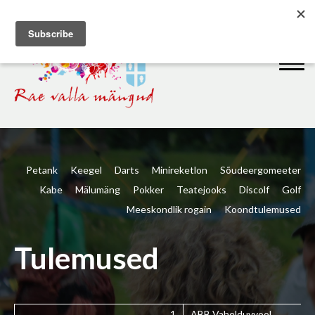
Petank
Keegel
Darts
Minireketlon
Sõudeergomeeter
Kabe
Mälumäng
Pokker
Teatejooks
Discolf
Golf
Meeskondlik rogain
Koondtulemused
Tulemused
1
ABB Vahelduvvool