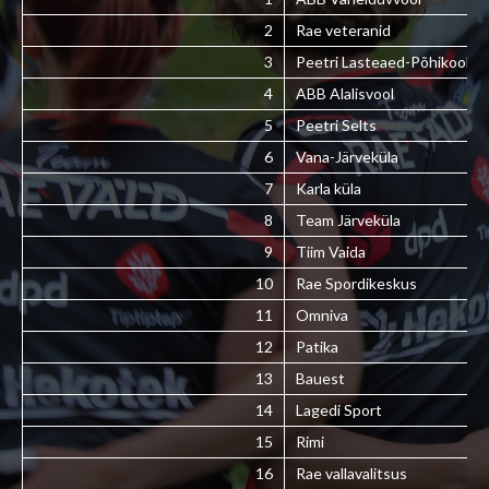
2
Rae veteranid
3
Peetri Lasteaed-Põhikool
4
ABB Alalisvool
5
Peetri Selts
6
Vana-Järveküla
7
Karla küla
8
Team Järveküla
9
Tiim Vaida
10
Rae Spordikeskus
11
Omniva
12
Patika
13
Bauest
14
Lagedi Sport
15
Rimi
16
Rae vallavalitsus