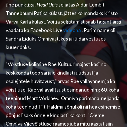
ühe punktiga.
Head Upis
seljatas Aldur Lembit
Tannebaumi Patika külast, jättes kolmandaks Kristo
Värva Karla külast. Võitja selgitamist saab tagantjärgi
vaadata ka Facebook Live
videona
. Parim naine oli
Sandra Eiduks Omnivast, kes jäi üldarvestuses
kuuendaks.
"Võistluse kolimine Rae Kultuurimajast kasiino
keskkonda toob sarjale kindlasti uudsust ja
osalejatele huvitavust," arvas Rae vallavanem ja ka
võistlusel Rae vallavalitsust esindanud ning 60. koha
teeninud Mart Võrklaev. Omniva parimana neljanda
koha teeninud Tiit Haldma sõnul oli nii hea esinemise
põhjus lisaks õnnele kindlasti ka koht: "Oleme
Omniva Viievõistluse raames juba mitu aastat siin