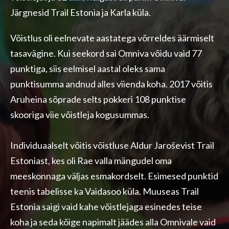
Järgnesid Trail Estonia ja Karla küla.
Võistlus oli eelnevate aastatega võrreldes äärmiselt
tasavägine. Kui seekord sai Omniva võidu vaid 77
punktiga, siis eelmisel aastal oleks sama
punktisumma andnud alles viienda koha. 2017 võitis
Aruheina sõprade selts pokkeri 108 punktise
skooriga viie võistleja kogusummas.
Individuaalselt võitis võistluse Aldur Jaroševist Trail
Estoniast, kes oli Rae valla mängudel oma
meeskonnaga väljas esmakordselt. Esimesed punktid
teenis tabelisse ka Vaidasoo küla. Muuseas Trail
Estonia saigi vaid kahe võistlejaga esinedes teise
koha ja seda kõige napimalt jäädes alla Omnivale vaid