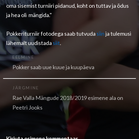
oma sisemist turniiri pidanud, koht on tuttav ja õdus
ja hea oli mängida."
Pokkeriturniir fotodega saab tutvuda
siin
ja tulemusi
lähemalt uudistada
siit
.
EELMINE
Pokker saab uue kuue ja kuupäeva
JÄRGMINE
Rae Valla Mängude 2018/2019 esimene ala on
Peetri Jooks
Kirjuta esimene kommentaar