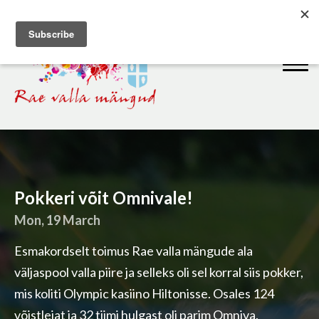
Pokkeri võit Omnivale!
Mon, 19 March
Esmakordselt toimus Rae valla mängude ala
väljaspool valla piire ja selleks oli sel korral siis pokker,
mis koliti Olympic kasiino Hiltonisse. Osales 124
võistlejat ja 32 tiimi hulgast oli parim Omniva.